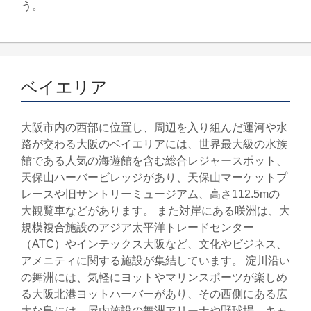
う。
ベイエリア
大阪市内の西部に位置し、周辺を入り組んだ運河や水
路が交わる大阪のベイエリアには、世界最大級の水族
館である人気の海遊館を含む総合レジャースポット、
天保山ハーバービレッジがあり、天保山マーケットプ
レースや旧サントリーミュージアム、高さ112.5mの
大観覧車などがあります。 また対岸にある咲洲は、大
規模複合施設のアジア太平洋トレードセンター
（ATC）やインテックス大阪など、文化やビジネス、
アメニティに関する施設が集結しています。 淀川沿い
の舞洲には、気軽にヨットやマリンスポーツが楽しめ
る大阪北港ヨットハーバーがあり、その西側にある広
大な島には、屋内施設の舞洲アリーナや野球場、キャ