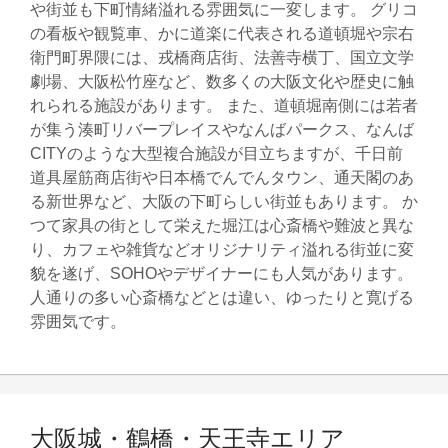
や街並も下町情緒溢れる雰囲気に一変します。 グリコ
の看板や観覧車、かに道楽に代表される道頓堀や宗右
衛門町界隈には、戎橋商店街、法善寺横丁、国立文学
劇場、大阪松竹座など、数多くの大阪文化や歴史に触
れられる施設があります。 また、道頓堀南側には若者
が集う湊町リバープレイスやなんばパークス、なんば
CITYのような大型複合施設が目立ちますが、千日前
道具屋筋商店街や日本橋でんでんタウン、通天閣のあ
る新世界など、大阪の下町らしい街並もあります。 か
つて家具の街として栄えた堀江は心斎橋や難波と異な
り、カフェや雑貨などオリジナリティ溢れる街並に変
貌を遂げ、SOHOやデザイナーにも人気があります。
人通りの多い心斎橋などとは違い、ゆったりと寛げる
雰囲気です。
大阪城・鶴橋・天王寺エリア