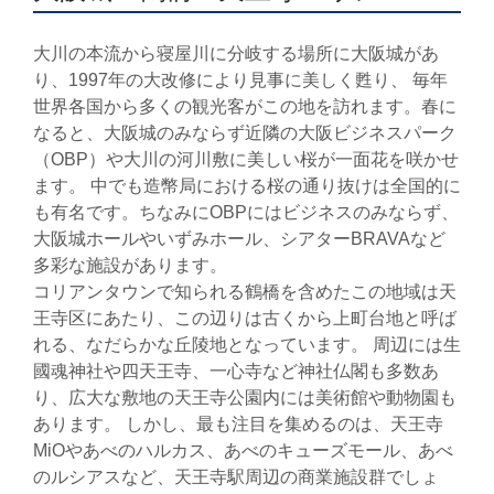
大川の本流から寝屋川に分岐する場所に大阪城があ
り、1997年の大改修により見事に美しく甦り、 毎年
世界各国から多くの観光客がこの地を訪れます。春に
なると、大阪城のみならず近隣の大阪ビジネスパーク
（OBP）や大川の河川敷に美しい桜が一面花を咲かせ
ます。 中でも造幣局における桜の通り抜けは全国的に
も有名です。ちなみにOBPにはビジネスのみならず、
大阪城ホールやいずみホール、シアターBRAVAなど
多彩な施設があります。
コリアンタウンで知られる鶴橋を含めたこの地域は天
王寺区にあたり、この辺りは古くから上町台地と呼ば
れる、なだらかな丘陵地となっています。 周辺には生
國魂神社や四天王寺、一心寺など神社仏閣も多数あ
り、広大な敷地の天王寺公園内には美術館や動物園も
あります。 しかし、最も注目を集めるのは、天王寺
MiOやあべのハルカス、あべのキューズモール、あべ
のルシアスなど、天王寺駅周辺の商業施設群でしょ