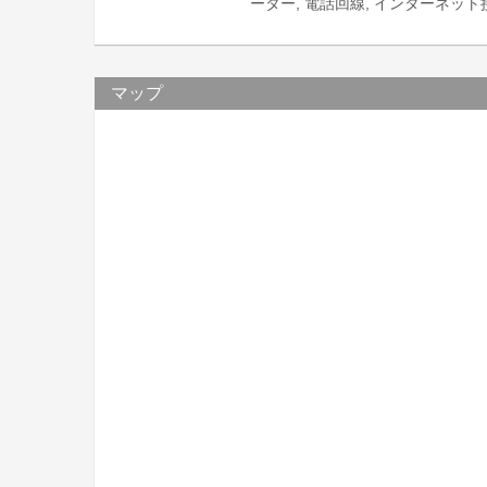
ーター, 電話回線, インターネット
マップ