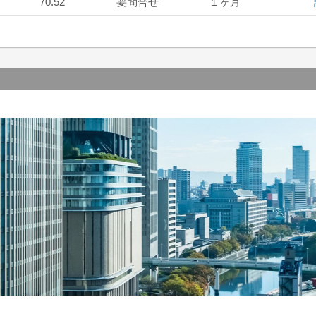
70.52
要問合せ
１ヶ月