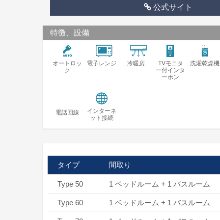
公式サイト
特徴、設備
オートロッ
電子レンジ
冷暖房
TVモニタ
洗濯乾燥機
ク
ー付インタ
ーホン
インターネ
電話回線
ット接続
タイプ
間取り
Type 50
1 ベッドルーム + 1 バスルーム
Type 60
1 ベッドルーム + 1 バスルーム