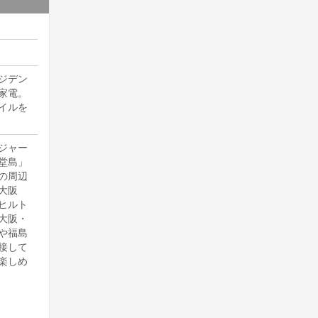
ジデン
家電。
イルを
ジャー
堂島」
の周辺
大阪
ヒルト
大阪・
や福島
接して
楽しめ