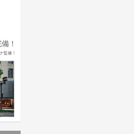
完備！
ナ監修！