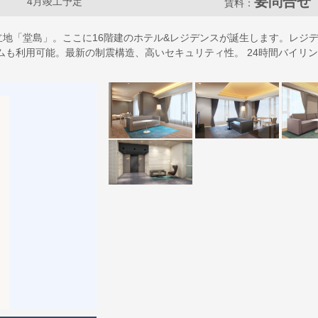
要問合せ
4月竣工予定
賃料：
地「堂島」。ここに16階建のホテル&レジデンスが誕生します。レジデン
ムも利用可能。最新の制震構造、高いセキュリティ性。 24時間バイリ