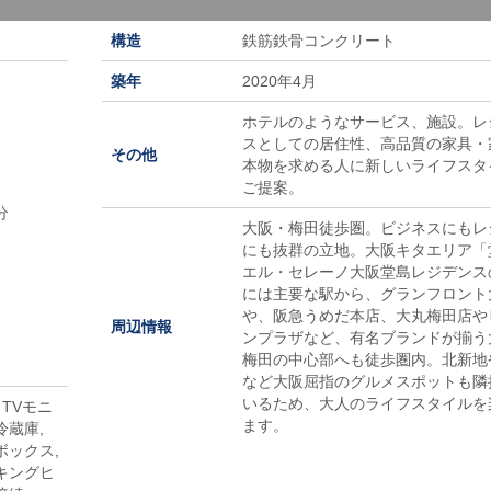
構造
鉄筋鉄骨コンクリート
築年
2020年4月
ホテルのようなサービス、施設。レ
スとしての居住性、高品質の家具・
その他
本物を求める人に新しいライフスタ
ご提案。
分
大阪・梅田徒歩圏。ビジネスにもレ
にも抜群の立地。大阪キタエリア「
エル・セレーノ大阪堂島レジデンス
には主要な駅から、グランフロント
や、阪急うめだ本店、大丸梅田店や
周辺情報
ンプラザなど、有名ブランドが揃う
梅田の中心部へも徒歩圏内。北新地
など大阪屈指のグルメスポットも隣
いるため、大人のライフスタイルを
 TVモニ
ます。
冷蔵庫,
ボックス,
ッキングヒ