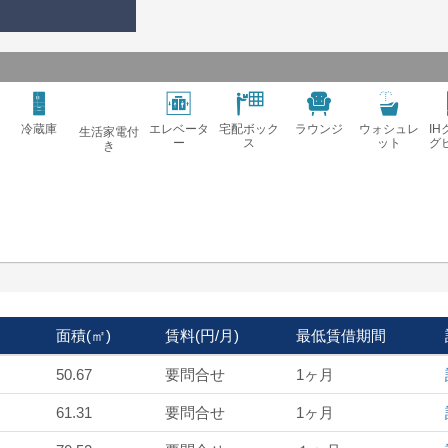
冷蔵庫
エレベータ
宅配ボック
ラウンジ
ウォシュレ
I
生活家電付
ー
ス
ット
グ
き
面積(㎡)
賃料(円/月)
最低賃借期間
50.67
要問合せ
1ヶ月
61.31
要問合せ
1ヶ月