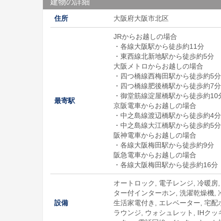
建物の詳細
住所
大阪府大阪市北区
JRからお越しの場合
・各線大阪駅から徒歩約11分
・東西線北新地駅から徒歩約5分
大阪メトロからお越しの場合
・四つ橋線西梅田駅から徒歩約5分
・四つ橋線肥後橋駅から徒歩約7分
・御堂筋線淀屋橋駅から徒歩約10
最寄駅
京阪電車からお越しの場合
・中之島線渡辺橋駅から徒歩約4分
・中之島線大江橋駅から徒歩約5分
阪神電車からお越しの場合
・各線大阪梅田駅から徒歩約9分
阪急電車からお越しの場合
・各線大阪梅田駅から徒歩約16分
オートロック, 電子レンジ, 冷暖房,
ター付インターホン, 洗濯乾燥機, 
設備
生活家電付き, エレベーター, 宅配
ラウンジ, ウォシュレット, IHク