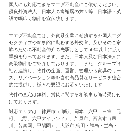
国人にも対応できるマエダ不動産にご依頼ください。
優良外資法人、日本人の富裕層の方々等、日本語・英
語で幅広く物件を宣伝致します。
マエダ不動産では、外資系企業に勤務する外国人エグ
ゼクティブや領事館に勤務する外交官、及びそのご家
族のための不動産仲介の先駆けとして
50
年以上に渡り
業務を行っております。また、日本人及び日本法人に
高級物件をご紹介しております。 また、グループ各
社と連携し、物件の企画、運営、管理から家具のリー
ス、リノベーション等を含む高品質なサービスを総合
的に提供し、様々な要望にお応えいたします。
物件の査定は無料、賃貸に関する相談事も随時受け付
けております。
対応エリアは、神戸市（御影、岡本、六甲、三宮、元
町、北野、六甲アイランド）、芦屋市、西宮市（夙
川、苦楽園、甲陽園）、大阪市(梅田・福島・堂島・