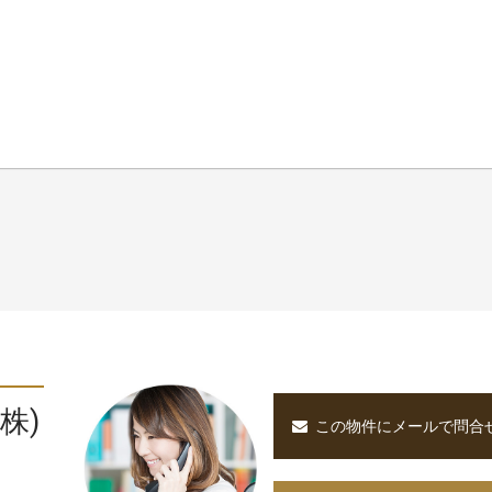
。
株)
この物件にメールで問合