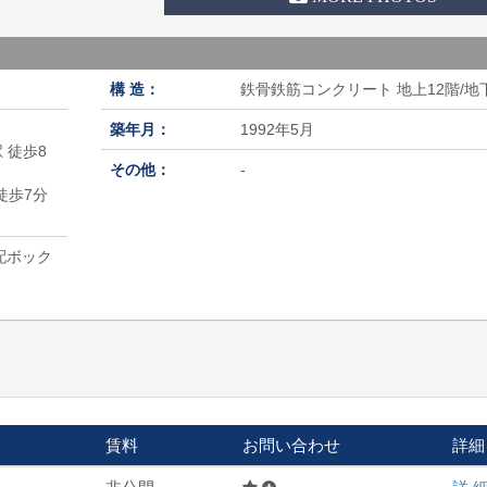
構 造：
鉄骨鉄筋コンクリート 地上12階/地
築年月：
1992年5月
 徒歩8
その他：
-
徒歩7分
配ボック
賃料
お問い合わせ
詳細