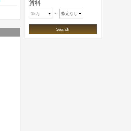
細
賃料
～