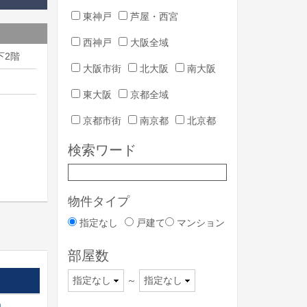
東神戸
芦屋・西宮
西神戸
大阪全域
下2階
大阪市街
北大阪
南大阪
東大阪
京都全域
京都市街
南京都
北京都
検索ワード
物件タイプ
指定なし
戸建て
マンション
部屋数
～