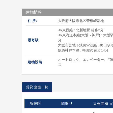
建物情報
住 所:
大阪府大阪市北区曽根崎新地
JR東西線 : 北新地駅 徒歩2分
JR東海道本線(大阪～神戸) : 大阪駅
最寄駅:
分
大阪市営地下鉄御堂筋線 : 梅田駅 
阪急神戸本線 : 梅田駅 徒歩14分
オートロック、エレベーター、宅
建物設備
ス
賃貸 空室一覧
所在階
間取り
専有面積 ㎡