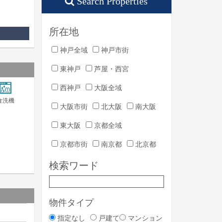
Search Properties
所在地
神戸全域
神戸市街
東神戸
芦屋・西宮
西神戸
大阪全域
食洗機
大阪市街
北大阪
南大阪
東大阪
京都全域
京都市街
南京都
北京都
検索ワード
物件タイプ
指定なし
戸建て
マンション