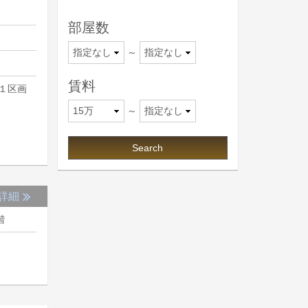
部屋数
～
賃料
１区画
～
詳細
階