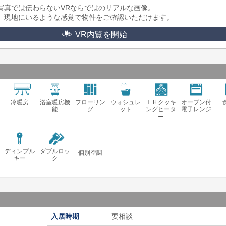
写真では伝わらないVRならではのリアルな画像。
、現地にいるような感覚で物件をご確認いただけます。
VR内覧を開始
冷暖房
浴室暖房機
フローリン
ウォシュレ
ＩＨクッキ
オーブン付
能
グ
ット
ングヒータ
電子レンジ
ー
ディンプル
ダブルロッ
個別空調
キー
ク
入居時期
要相談