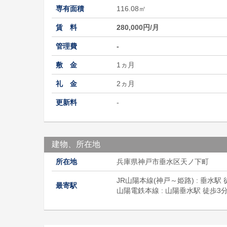
専有面積
116.08㎡
賃 料
280,000円/月
管理費
-
敷 金
1ヵ月
礼 金
2ヵ月
更新料
-
建物、所在地
所在地
兵庫県神戸市垂水区天ノ下町
JR山陽本線(神戸～姫路) : 垂水駅 
最寄駅
山陽電鉄本線 : 山陽垂水駅 徒歩3