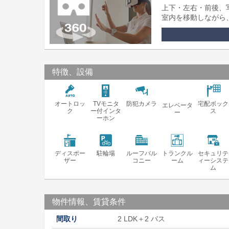
上下・左右・前後、
室内を移動しながら
特徴、設備
オートロッ
TVモニタ
防犯カメラ
宅配ボック
エレベータ
ク
ー付インタ
ス
ー
ーホン
ディスポー
駐輪場
ルーフバル
トランクル
セキュリテ
ザー
コニー
ーム
ィーシステ
ム
物件情報、賃貸条件
間取り
2 LDK＋2 バス