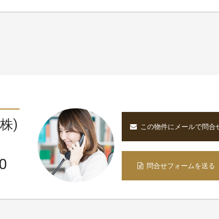
。
株)
この物件にメールで問合
0
問合せフォームを送る