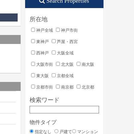
Search Properties
所在地
神戸全域
神戸市街
東神戸
芦屋・西宮
西神戸
大阪全域
大阪市街
北大阪
南大阪
東大阪
京都全域
京都市街
南京都
北京都
検索ワード
物件タイプ
指定なし
戸建て
マンション