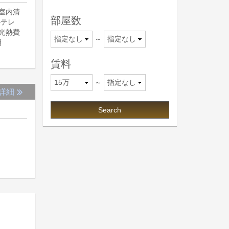
室内清
部屋数
ルテレ
光熱費
～
月
賃料
～
詳細