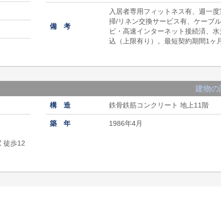
入居者専用フィットネス有、週一度
掃/リネン交換サービス有、ケーブ
備 考
ビ・高速インターネット接続済、水
込（上限有り）。最短契約期間1ヶ
建物の
構 造
鉄骨鉄筋コンクリート 地上11階
築 年
1986年4月
 徒歩12