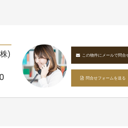
。
株)
この物件にメールで問合
0
問合せフォームを送る