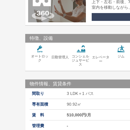
上下・左右・前後、
室内を移動しながら
特徴、設備
オートロッ
コンシェル
ジム
日勤管理人
エレベータ
ク
ジュサービ
ー
ス
物件情報、賃貸条件
間取り
3 LDK＋1 バス
専有面積
90.92㎡
賃 料
510,000円/月
管理費
-